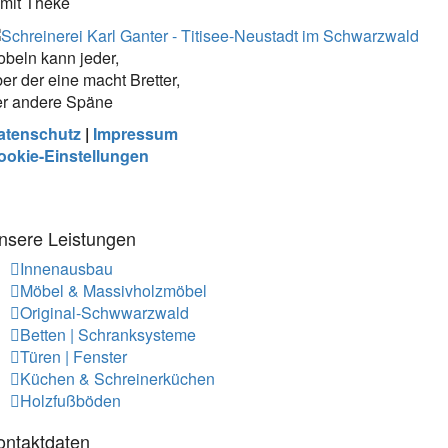
mit Theke
beln kann jeder,
er der eine macht Bretter,
er andere Späne
atenschutz
|
Impressum
ookie-Einstellungen
nsere Leistungen
Innenausbau
Möbel & Massivholzmöbel
Original-Schwwarzwald
Betten | Schranksysteme
Türen | Fenster
Küchen & Schreinerküchen
Holzfußböden
ontaktdaten