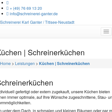
+ (49) 76 69 13 20
info@schreinerei-ganter.de
To
nav
üchen | Schreinerküchen
Home
>
Leistungen
>
Küchen | Schreinerküchen
Schreinerküchen
dividuell gefertigt oder extern zugekauft, unsere Küchen bieten
nen immer optimale, auf Ihre Wünsche zugeschnittene, Stau- u
ormmöglichkeiten.
b unter dem Dach, in schmalen und kleinen Räumen oder gar m