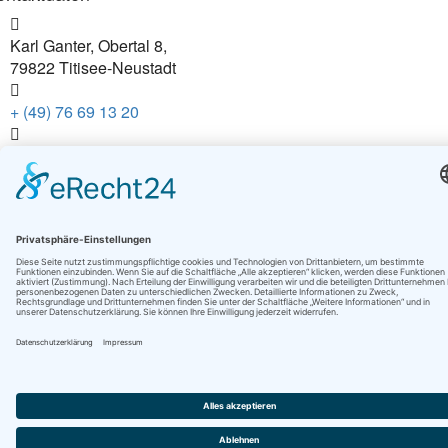
Karl Ganter, Obertal 8,
79822 Titisee-Neustadt
+ (49) 76 69 13 20
+ (49) 76 69 13 21
info@schreinerei-ganter.de
ir sind Mitglied
mpressum
|
Datenschutz
ookie-Einstellungen
rogrammierung | Konzeption by:
gehring-media.de